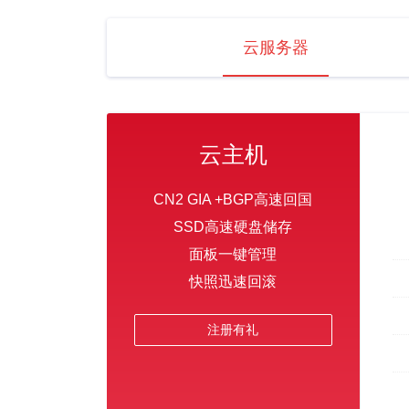
云服务器
云主机
CN2 GIA +BGP高速回国
SSD高速硬盘储存
面板一键管理
快照迅速回滚
注册有礼