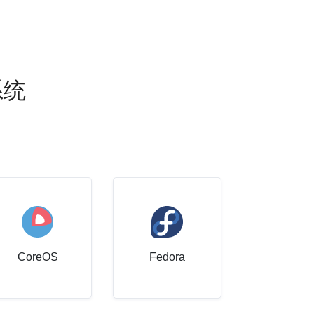
系统
CoreOS
Fedora