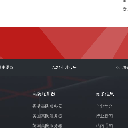
由
断
终
消
W
D
C
w
理由退款
7x24小时服务
0元快
K
w
w
高防服务器
更多信息
w
w
香港高防服务器
企业简介
件
美国高防服务器
行业新闻
wi
英国高防服务器
站内通知