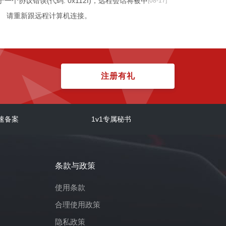
于一个协议错误(代码: 0x112f)，远程会话将被中
[08-17]
。 请重新跟远程计算机连接。
端服务器安全层在协议流中检测到错误，并已取
[08-11]
客户端连接
indows Server 2019：将评估升级到完整版
[08-05]
注册有礼
ebian 9.3下安装CURL失败的处理方法
[08-03]
entOS 7下启动、关闭、重启、查看MySQL服务
[08-02]
indows2012安装.net4.6时提示需要先安装更新
[07-07]
速备案
1v1专属秘书
B2919355包解决方案.
indows10关闭自动更新
[07-05]
indows2019安装中文语言
[06-25]
条款与政策
indows安装nginx提示80端口被占用
[06-17]
indows2008远程连接进去没有声音？提示声音组
[06-07]
使用条款
显示没安装
合理使用政策
ndows server 2016评估版升级成为标准版
[05-31]
隐私政策