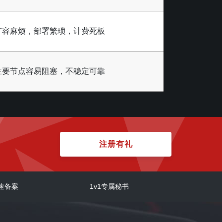
扩容麻烦，部署繁琐，计费死板
主要节点容易阻塞，不稳定可靠
注册有礼
速备案
1v1专属秘书