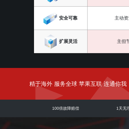
安全可靠
主动资
扩展灵活
主但
精于海外 服务全球 苹果互联 连通你我
100倍故障赔偿
1天无