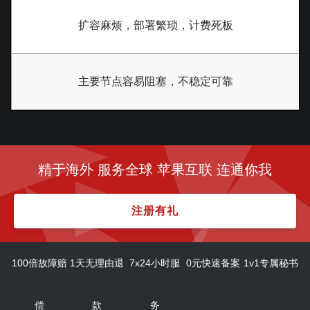
扩容麻烦，部署繁琐，计费死板
主要节点容易阻塞，不稳定可靠
精于海外 服务全球 苹果互联 连通你我
注册有礼
100倍故障赔
1天无理由退
7x24小时服
0元快速备案
1v1专属秘书
偿
款
务