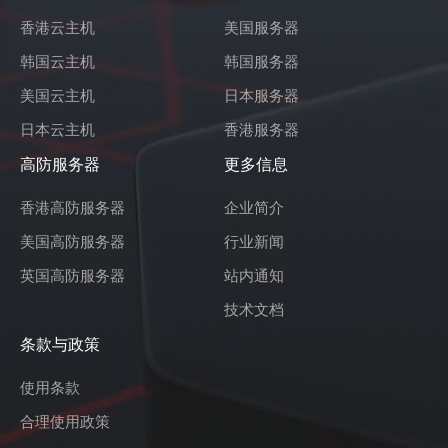
windows设置磁盘分区
[05-24]
香港云主机
美国服务器
windows2008更改登陆密码
[05-13]
韩国云主机
韩国服务器
linux如何清除重置缓存？
[04-30]
美国云主机
日本服务器
linux如何查询文件及文件夹大小？
[04-30]
日本云主机
香港服务器
centos7如何快速添加ip
[03-10]
高防服务器
更多信息
windows系统，远程连接是报错函数不受支持（修改注册
[03-08]
表）
香港高防服务器
企业简介
谷歌浏览器无法下载文件，解除限制
[03-08]
美国高防服务器
行业新闻
windows远程连接无法复制粘贴上传文件
[03-08]
英国高防服务器
站内通知
windows10PC机如何远程连接win2012服务器
[02-26]
技术文档
条款与政策
使用条款
合理使用政策