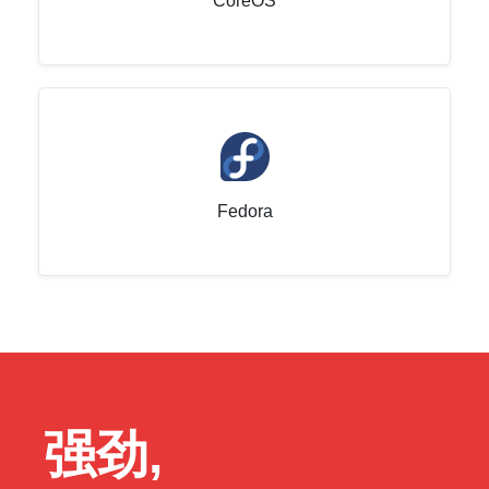
CoreOS
Fedora
强劲,