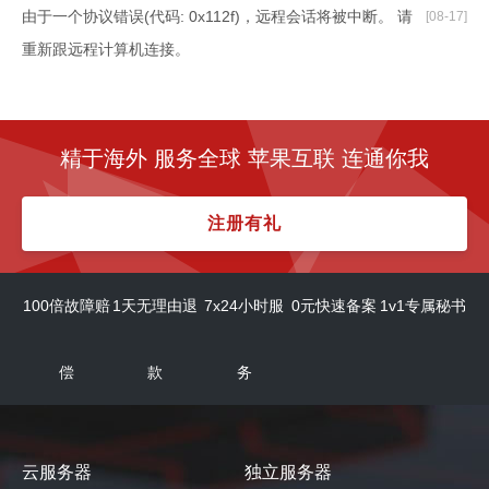
由于一个协议错误(代码: 0x112f)，远程会话将被中断。 请
[08-17]
重新跟远程计算机连接。
终端服务器安全层在协议流中检测到错误，并已取消客户端
[08-11]
连接
Windows Server 2019：将评估升级到完整版
[08-05]
精于海外 服务全球 苹果互联 连通你我
Debian 9.3下安装CURL失败的处理方法
[08-03]
CentOS 7下启动、关闭、重启、查看MySQL服务
[08-02]
注册有礼
windows2012安装.net4.6时提示需要先安装更新
[07-07]
KB2919355包解决方案.
100倍故障赔
1天无理由退
7x24小时服
0元快速备案
1v1专属秘书
windows10关闭自动更新
[07-05]
windows2019安装中文语言
[06-25]
偿
款
务
windows安装nginx提示80端口被占用
[06-17]
windows2008远程连接进去没有声音？提示声音组件显示没
[06-07]
安装
云服务器
独立服务器
windows server 2016评估版升级成为标准版
[05-31]